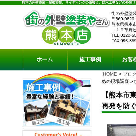
ホーム
施工事例
お客様の声
工事メニ
熊本の外壁塗装・屋根塗装、サイディングの張替え、防水工事などの外装リ
街の外壁塗
〒860-0826
熊本県熊本
－１９草野
TEL:0120-5
FAX:096-35
ホーム
施工事例
お客
HOME
ブロ
めの現場調査レ
【熊本市
再発を防