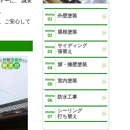
トーに、 誠実
。
menu
外壁塗装
01
、ご安心して
menu
屋根塗装
02
サイディング
menu
張替え
03
menu
塀・擁壁塗装
04
menu
室内塗装
05
menu
防水工事
06
シーリング
menu
打ち替え
07