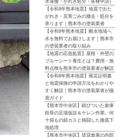
水運搬・がれき処分・各種申請）
【令和8年熊本地震】地震で出た
がれき・災害ごみの撤去・処分を
承ります｜熊本市の塗装業者
【令和8年熊本地震】断水地域へ
水を無料でお届けします｜熊本市
の塗装業者の取り組み
【地震の応急処置】屋根・外壁の
ブルーシート養生とは？費用・無
料点検を熊本市の塗装業者が解説
【令和8年熊本地震】罹災証明書
と地震保険の申請方法をわかりや
すく解説｜熊本市の塗装業者が徹
底ガイド
【熊本市中央区】錆びついた倉庫
鉄骨の足場仮設＆ケレン作業。何
十袋もの錆カスと格闘した徹底下
地処理
【熊本市中央区】賃貸倉庫の内部