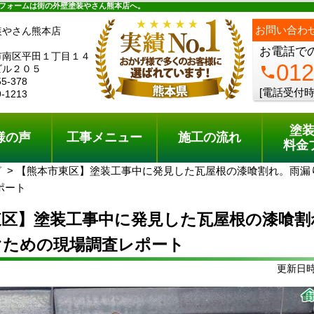
ュー
施工の流れ
会社概要
料金プラン
無料点検
フォームは街の外壁塗装やさん熊本店へ。
ph
お問い合わ
装やさん熊本店
お電話で
市南区平田１丁目１４
012
ビル２０５
phone
55-378
[電話受付時
9-1213
塗
様の声
工事メニュー
施工の流れ
料金
グ
【熊本市東区】塗装工事中に発見した瓦屋根の漆喰割れ。雨漏
ポート
東区】塗装工事中に発見した瓦屋根の漆喰割
ぐための現場調査レポート
更新日時: