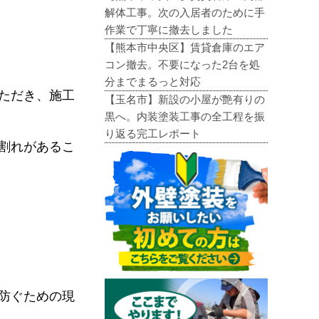
解体工事。次の入居者のために手
作業で丁寧に撤去しました
【熊本市中央区】賃貸倉庫のエア
コン撤去。不要になった2台を処
分までまるっと対応
ただき、施工
【玉名市】新設の小屋が艶有りの
黒へ。内装塗装工事の全工程を振
り返る完工レポート
割れがあるこ
防ぐための現