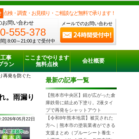
メールでのご相談
電話でのご相談
[8:00～21:00まで受付中]
0120-555-378
one
点検・調査・お見積り・ご相談など無料で承ります！
せ
のお問い合わせ
メールでのお問い合わせ
0-555-378
間]
8:00～21:00まで受付中
装工事
ここまでやります
会社概要
プラン
無料点検
り再発を防ぐた
最新の記事一覧
【熊本市中央区】錆が広がった倉
れ。雨漏り
庫鉄骨に錆止め下塗り。2液タイ
プで再発をシャットアウト
【令和8年熊本地震】被災された
2026年05月22日
方へ｜熊本市の塗装業者ができる
支援まとめ（ブルーシート養生・