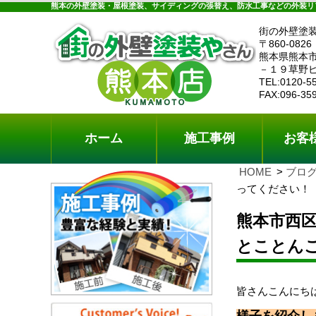
ホーム
施工事例
お客様の声
工事メニ
熊本の外壁塗装・屋根塗装、サイディングの張替え、防水工事などの外装リ
街の外壁塗
〒860-0826
熊本県熊本
－１９草野
TEL:0120-5
FAX:096-35
ホーム
施工事例
お客
HOME
ブロ
ってください！
熊本市西
とことん
皆さんこんにち