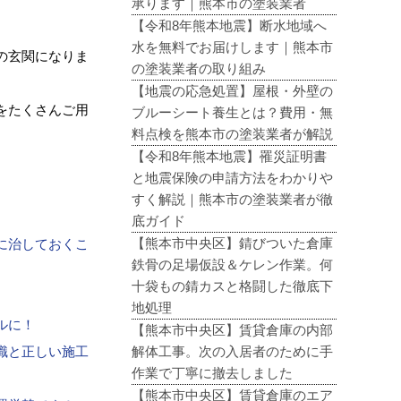
承ります｜熊本市の塗装業者
【令和8年熊本地震】断水地域へ
水を無料でお届けします｜熊本市
の玄関になりま
の塗装業者の取り組み
【地震の応急処置】屋根・外壁の
をたくさんご用
ブルーシート養生とは？費用・無
料点検を熊本市の塗装業者が解説
【令和8年熊本地震】罹災証明書
。
と地震保険の申請方法をわかりや
すく解説｜熊本市の塗装業者が徹
底ガイド
【熊本市中央区】錆びついた倉庫
に治しておくこ
鉄骨の足場仮設＆ケレン作業。何
十袋もの錆カスと格闘した徹底下
地処理
ルに！
【熊本市中央区】賃貸倉庫の内部
解体工事。次の入居者のために手
識と正しい施工
作業で丁寧に撤去しました
【熊本市中央区】賃貸倉庫のエア