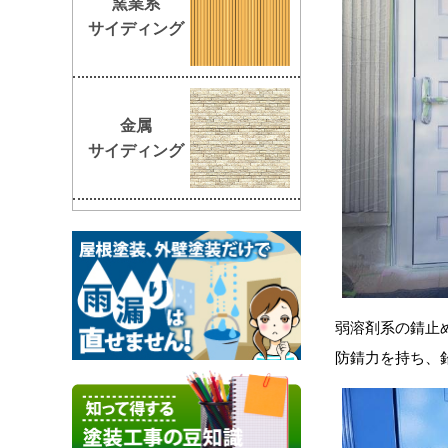
窯業系
サイディング
金属
サイディング
弱溶剤系の錆止
防錆力を持ち、