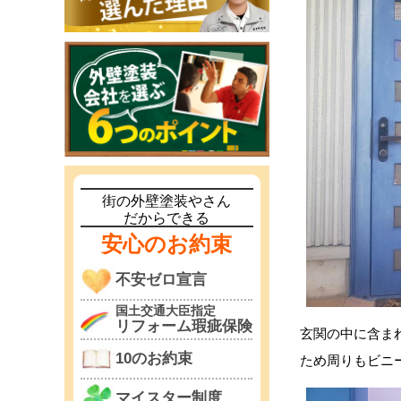
街の外壁塗装やさん
だからできる
安心のお約束
不安ゼロ宣言
国土交通大臣指定
リフォーム瑕疵保険
玄関の中に含ま
10のお約束
ため周りもビニ
マイスター制度