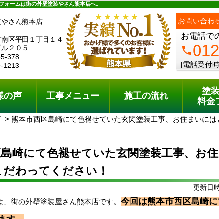
ュー
施工の流れ
会社概要
料金プラン
無料点検
フォームは街の外壁塗装やさん熊本店へ。
ph
お問い合わ
装やさん熊本店
お電話で
市南区平田１丁目１４
012
ビル２０５
phone
55-378
[電話受付時
9-1213
塗
様の声
工事メニュー
施工の流れ
料金
グ
熊本市西区島崎にて色褪せていた玄関塗装工事、お住まいには
区島崎にて色褪せていた玄関塗装工事、お
こだわってください！
更新日時:
今回は熊本市西区島崎に
は、街の外壁塗装屋さん熊本店です。