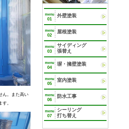
menu
外壁塗装
01
menu
屋根塗装
02
サイディング
menu
張替え
03
menu
塀・擁壁塗装
04
menu
室内塗装
05
せん。また高い
menu
防水工事
06
ます。
シーリング
menu
打ち替え
07