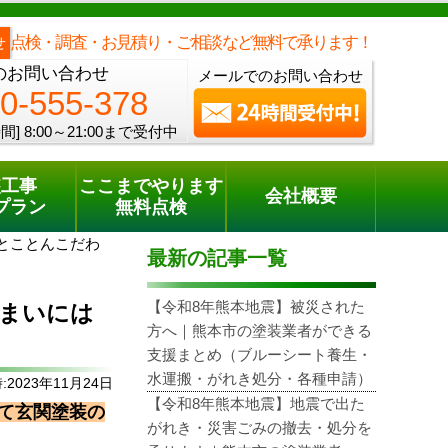
メールでのご相談
電話でのご相談
[8:00～21:00まで受付中]
0120-555-378
one
点検・調査・お見積り・ご相談など無料で承ります！
せ
のお問い合わせ
メールでのお問い合わせ
0-555-378
間]
8:00～21:00まで受付中
装工事
ここまでやります
会社概要
プラン
無料点検
とことんこだわ
最新の記事一覧
【令和8年熊本地震】被災された
住まいには
方へ｜熊本市の塗装業者ができる
支援まとめ（ブルーシート養生・
水運搬・がれき処分・各種申請）
2023年11月24日
【令和8年熊本地震】地震で出た
て玄関塗装の
がれき・災害ごみの撤去・処分を