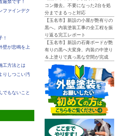
置厳禁です！
コン撤去。不要になった2台を処
ンファインデク
分までまるっと対応
【玉名市】新設の小屋が艶有りの
黒へ。内装塗装工事の全工程を振
り返る完工レポート
子！
【玉名市】新設の石膏ボードが艶
外壁が悲鳴を上
有りの黒へ大変身。内装の中塗り
＆上塗りで真っ黒な空間が完成
施工方法とは
よりしつこい汚
んでもないこと