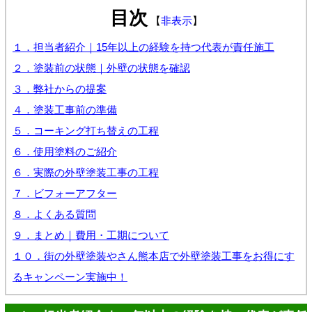
目次
【
非表示
】
１．担当者紹介｜15年以上の経験を持つ代表が責任施工
２．塗装前の状態｜外壁の状態を確認
３．弊社からの提案
４．塗装工事前の準備
５．コーキング打ち替えの工程
６．使用塗料のご紹介
６．実際の外壁塗装工事の工程
７．ビフォーアフター
８．よくある質問
９．まとめ｜費用・工期について
１０．街の外壁塗装やさん熊本店で外壁塗装工事をお得にす
るキャンペーン実施中！