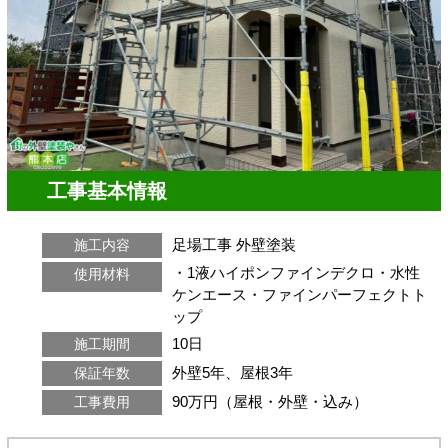
工事基本情報
足場工事
外壁塗装
施工内容
・1液ハイポンファインデクロ・水性
使用材料
ケンエース・ファインパーフェクトト
ップ
10日
施工期間
外壁5年、屋根3年
保証年数
90万円（屋根・外壁・込み）
工事費用