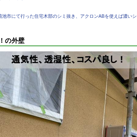
菊池市にて行った住宅木部のシミ抜き、アクロンABを使えば濃い
！の外壁