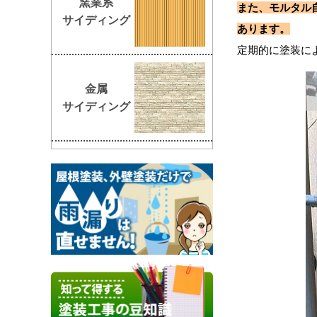
窯業系
また、モルタル
サイディング
あります。
定期的に塗装に
金属
サイディング