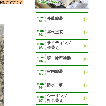
を起こすことが
menu
外壁塗装
01
menu
屋根塗装
02
サイディング
menu
張替え
03
menu
塀・擁壁塗装
04
menu
室内塗装
05
menu
防水工事
06
シーリング
menu
打ち替え
07