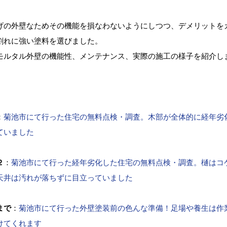
げの外壁なためその機能を損なわないようにしつつ、デメリットを
割れに強い塗料を選びました。
モルタル外壁の機能性、メンテナンス、実際の施工の様子を紹介し
。
：
菊池市にて行った住宅の無料点検・調査。木部が全体的に経年劣
ていました
２
：
菊池市にて行った経年劣化した住宅の無料点検・調査。樋はコ
天井は汚れが落ちずに目立っていました
まで
：
菊池市にて行った外壁塗装前の色んな準備！足場や養生は作
けてくれます