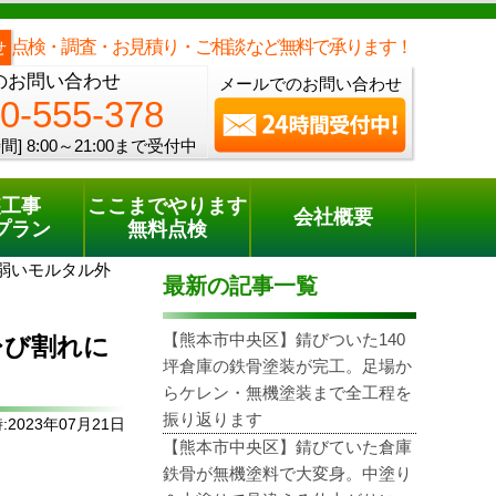
メールでのご相談
電話でのご相談
[8:00～21:00まで受付中]
0120-555-378
one
点検・調査・お見積り・ご相談など無料で承ります！
せ
のお問い合わせ
メールでのお問い合わせ
0-555-378
間]
8:00～21:00まで受付中
装工事
ここまでやります
会社概要
プラン
無料点検
弱いモルタル外
最新の記事一覧
【熊本市中央区】錆びついた140
ひび割れに
坪倉庫の鉄骨塗装が完工。足場か
らケレン・無機塗装まで全工程を
振り返ります
2023年07月21日
【熊本市中央区】錆びていた倉庫
鉄骨が無機塗料で大変身。中塗り