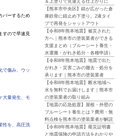
＆上塗りで見違える仕上がりに
【熊本市中央区】錆が広がった倉
カバーするため
庫鉄骨に錆止め下塗り。2液タイ
プで再発をシャットアウト
【令和8年熊本地震】被災された
ますので早速見
方へ｜熊本市の塗装業者ができる
支援まとめ（ブルーシート養生・
水運搬・がれき処分・各種申請）
【令和8年熊本地震】地震で出た
がれき・災害ごみの撤去・処分を
化で傷み、ウッ
承ります｜熊本市の塗装業者
【令和8年熊本地震】断水地域へ
水を無料でお届けします｜熊本市
の塗装業者の取り組み
ケ大量発生、モ
【地震の応急処置】屋根・外壁の
ブルーシート養生とは？費用・無
料点検を熊本市の塗装業者が解説
業性を、高圧洗
【令和8年熊本地震】罹災証明書
と地震保険の申請方法をわかりや