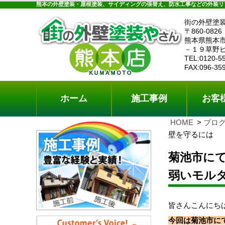
ホーム
施工事例
お客様の声
工事メニ
熊本の外壁塗装・屋根塗装、サイディングの張替え、防水工事などの外装リ
街の外壁塗
〒860-0826
熊本県熊本
－１９草野
TEL:0120-5
FAX:096-35
ホーム
施工事例
お客
HOME
ブロ
壁を守るには
菊池市に
弱いモル
皆さんこんにち
今回は菊池市に