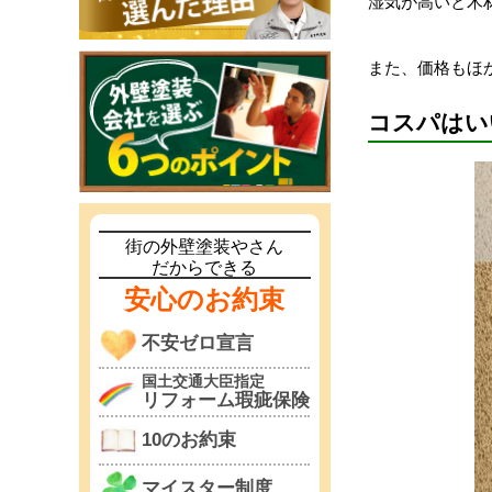
湿気が高いと木
また、価格もほ
コスパはい
街の外壁塗装やさん
だからできる
安心のお約束
不安ゼロ宣言
国土交通大臣指定
リフォーム瑕疵保険
10のお約束
マイスター制度