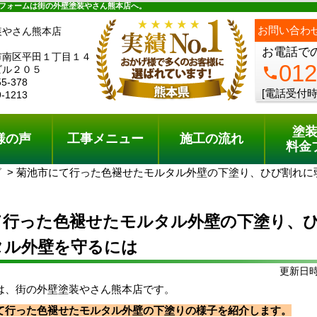
ュー
施工の流れ
会社概要
料金プラン
無料点検
フォームは街の外壁塗装やさん熊本店へ。
ph
お問い合わ
装やさん熊本店
お電話で
市南区平田１丁目１４
012
ビル２０５
phone
55-378
[電話受付時
9-1213
塗
様の声
工事メニュー
施工の流れ
料金
グ
菊池市にて行った色褪せたモルタル外壁の下塗り、ひび割れに
て行った色褪せたモルタル外壁の下塗り、
タル外壁を守るには
更新日時:
は、街の外壁塗装やさん熊本店です。
て行った色褪せたモルタル外壁の下塗りの様子を紹介します。