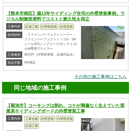
【熊本市南区】築13年サイディング住宅の外壁塗装事例。ラ
ジカル制御形塗料でコストと耐久性を両立
工事内容
足場工事
付帯部塗装
外壁塗装
・ファインパーフェクトシーラー・
使用材料
ファインパーフェクトトップsi・SR
シールS70ノンブリード(サンライズ)
+LM専用プライマー
86万円（付帯部塗装、足場代込み）
工事費用
5年保証
保証年数
その他の施工事例はこちら
同じ地域の施工事例
【菊池市】コーキングは割れ、コケが満遍なく生えていた窯
業系サイディングボードの外壁塗装工事
工事内容
工事全般
外壁塗装
付帯部塗装
足場工事