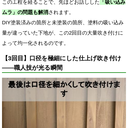
この工程を経ることで、先ほどお話しした
「吸い込み
ムラ」の問題も解消
されます。
DIY塗装済みの箇所と未塗装の箇所、塗料の吸い込み
量が違っていた下地が、この2回目の大量吹き付けに
よって均一化されるのです。
【3回目】口径を極細にした仕上げ吹き付け
――職人技が光る瞬間