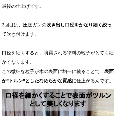
最後の仕上げです。
3回目は、圧送ガンの
吹き出し口径をかなり細く絞っ
て
吹き付けます。
口径を細くすると、噴霧される塗料の粒子がとても細
かくなります。
この微細な粒子が木の表面に均一に載ることで、
表面
が”トルン”としたなめらかな質感
に仕上がるんです。