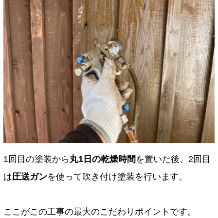
1回目の塗装から
丸1日の乾燥時間
を置いた後、2回目
は
圧送ガン
を使って吹き付け塗装を行います。
ここがこの工事の最大のこだわりポイントです。