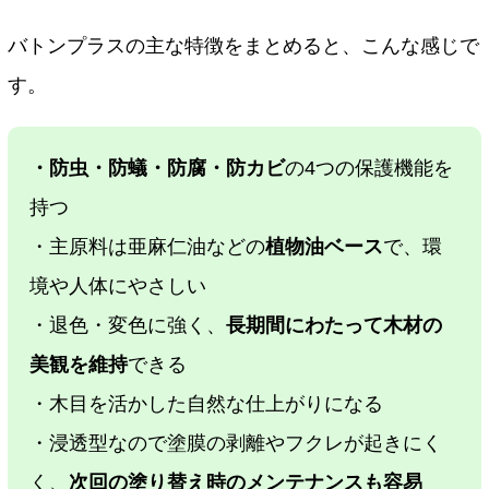
バトンプラスの主な特徴をまとめると、こんな感じで
す。
・防虫・防蟻・防腐・防カビ
の4つの保護機能を
持つ
・主原料は亜麻仁油などの
植物油ベース
で、環
境や人体にやさしい
・退色・変色に強く、
長期間にわたって木材の
美観を維持
できる
・木目を活かした自然な仕上がりになる
・浸透型なので塗膜の剥離やフクレが起きにく
く、
次回の塗り替え時のメンテナンスも容易