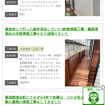
・ファインパーフェクトシーラー・
使用材料
ファインパーフェクトトップ・水性
ケンエース
60万
工事費用
菊池市にて行った経年劣化していた1軒家塗装工事、難易度
高めの木部塗装工事かなり頑張りました
工事内容
外壁塗装
足場工事
木部染み抜き：アクロンAB 外壁木
使用材料
部、ウッドデッキ：バトンプラス
玄関前木部：キシラデコール モル
タル外壁下塗り：アンダーフィラー
弾性エクセル モルタル外壁上塗
り：ファインパーフェクトトップ
付帯部：クリーンマイルドシリコン
180万円
工事費用
質問してね！
菊池郡泗水町にてわずか5年で色褪せ、コケが生えてきた1軒
家の屋根の塗装工事をしてきました