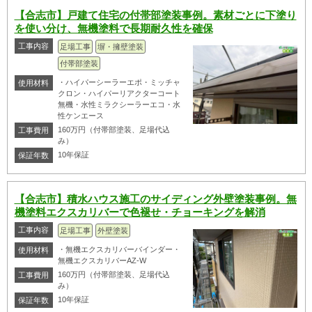
【合志市】戸建て住宅の付帯部塗装事例。素材ごとに下塗り
を使い分け、無機塗料で長期耐久性を確保
工事内容
足場工事
塀・擁壁塗装
付帯部塗装
・ハイパーシーラーエポ・ミッチャ
使用材料
クロン・ハイパーリアクターコート
無機・水性ミラクシーラーエコ・水
性ケンエース
160万円（付帯部塗装、足場代込
工事費用
み）
10年保証
保証年数
【合志市】積水ハウス施工のサイディング外壁塗装事例。無
機塗料エクスカリバーで色褪せ・チョーキングを解消
工事内容
足場工事
外壁塗装
・無機エクスカリバーバインダー・
使用材料
無機エクスカリバーAZ-W
160万円（付帯部塗装、足場代込
工事費用
み）
10年保証
保証年数