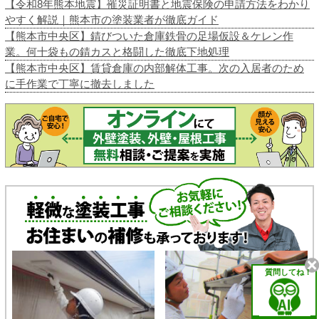
【令和8年熊本地震】罹災証明書と地震保険の申請方法をわかり
やすく解説｜熊本市の塗装業者が徹底ガイド
【熊本市中央区】錆びついた倉庫鉄骨の足場仮設＆ケレン作
業。何十袋もの錆カスと格闘した徹底下地処理
【熊本市中央区】賃貸倉庫の内部解体工事。次の入居者のため
に手作業で丁寧に撤去しました
質問してね！