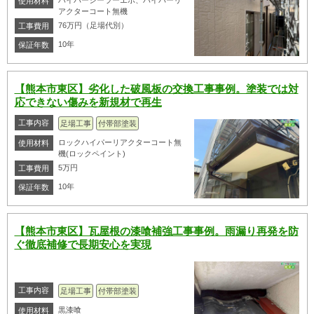
ハイパーシーラーエポ、ハイパーリ
使用材料
アクターコート無機
76万円（足場代別）
工事費用
10年
保証年数
【熊本市東区】劣化した破風板の交換工事事例。塗装では対
応できない傷みを新規材で再生
工事内容
足場工事
付帯部塗装
ロックハイパーリアクターコート無
使用材料
機(ロックペイント)
5万円
工事費用
10年
保証年数
【熊本市東区】瓦屋根の漆喰補強工事事例。雨漏り再発を防
ぐ徹底補修で長期安心を実現
工事内容
足場工事
付帯部塗装
黒漆喰
使用材料