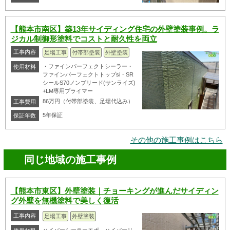
【熊本市南区】築13年サイディング住宅の外壁塗装事例。ラ
ジカル制御形塗料でコストと耐久性を両立
工事内容
足場工事
付帯部塗装
外壁塗装
・ファインパーフェクトシーラー・
使用材料
ファインパーフェクトトップsi・SR
シールS70ノンブリード(サンライズ)
+LM専用プライマー
86万円（付帯部塗装、足場代込み）
工事費用
5年保証
保証年数
その他の施工事例はこちら
同じ地域の施工事例
【熊本市東区】外壁塗装｜チョーキングが進んだサイディン
グ外壁を無機塗料で美しく復活
工事内容
足場工事
外壁塗装