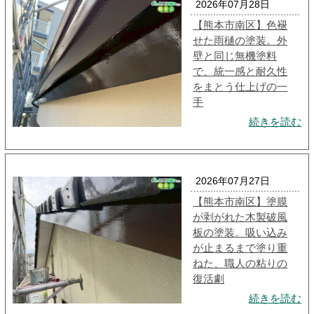
2026年07月28日
【熊本市南区】色褪
せた雨樋の塗装。外
壁と同じ無機塗料
で、統一感と耐久性
をまとう仕上げの一
手
続きを読む
2026年07月27日
【熊本市南区】塗膜
が剥がれた木製破風
板の塗装。吸い込み
が止まるまで塗り重
ねた、職人の粘りの
復活劇
続きを読む