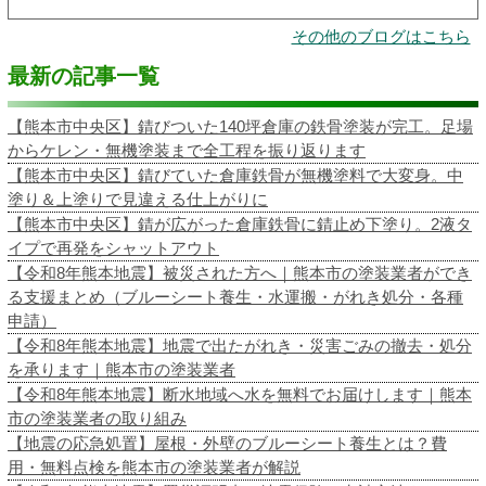
その他のブログはこちら
最新の記事一覧
【熊本市中央区】錆びついた140坪倉庫の鉄骨塗装が完工。足場
からケレン・無機塗装まで全工程を振り返ります
【熊本市中央区】錆びていた倉庫鉄骨が無機塗料で大変身。中
塗り＆上塗りで見違える仕上がりに
【熊本市中央区】錆が広がった倉庫鉄骨に錆止め下塗り。2液タ
イプで再発をシャットアウト
【令和8年熊本地震】被災された方へ｜熊本市の塗装業者ができ
る支援まとめ（ブルーシート養生・水運搬・がれき処分・各種
申請）
【令和8年熊本地震】地震で出たがれき・災害ごみの撤去・処分
を承ります｜熊本市の塗装業者
【令和8年熊本地震】断水地域へ水を無料でお届けします｜熊本
市の塗装業者の取り組み
【地震の応急処置】屋根・外壁のブルーシート養生とは？費
用・無料点検を熊本市の塗装業者が解説