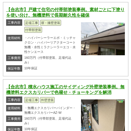
【合志市】戸建て住宅の付帯部塗装事例。素材ごとに下塗り
を使い分け、無機塗料で長期耐久性を確保
工事内容
足場工事
塀・擁壁塗装
付帯部塗装
・ハイパーシーラーエポ・ミッチャ
使用材料
クロン・ハイパーリアクターコート
無機・水性ミラクシーラーエコ・水
性ケンエース
160万円（付帯部塗装、足場代込
工事費用
み）
10年保証
保証年数
【合志市】積水ハウス施工のサイディング外壁塗装事例。無
機塗料エクスカリバーで色褪せ・チョーキングを解消
工事内容
足場工事
外壁塗装
・無機エクスカリバーバインダー・
使用材料
無機エクスカリバーAZ-W
160万円（付帯部塗装、足場代込
工事費用
み）
10年保証
保証年数