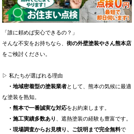
「誰に頼めば安心できるの？」
そんな不安をお持ちなら、
街の外壁塗装やさん熊本店
をご検討ください。
▷ 私たちが選ばれる理由
・地域密着型の塗装業者
として、熊本の気候に最適
な塗装を熟知。
・熊本で一番誠実な対応
をお約束します。
・施工実績多数あり
、遮熱塗装の経験も豊富です。
・現場調査からお見積り、ご説明まで完全無料
で