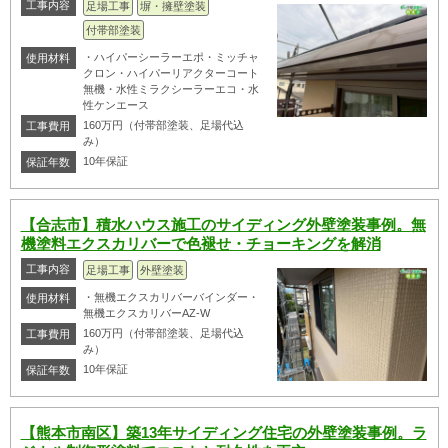
工事内容
足場工事
塀・擁壁塗装
付帯部塗装
・ハイパーシーラーエポ・ミッチャ
使用材料
クロン・ハイパーリアクターコート
無機・水性ミラクシーラーエコ・水
性ケンエース
160万円（付帯部塗装、足場代込
工事費用
み）
10年保証
保証年数
【合志市】積水ハウス施工のサイディング外壁塗装事例。無
機塗料エクスカリバーで色褪せ・チョーキングを解消
工事内容
足場工事
外壁塗装
・無機エクスカリバーバインダー・
使用材料
無機エクスカリバーAZ-W
160万円（付帯部塗装、足場代込
工事費用
み）
10年保証
保証年数
【熊本市南区】築13年サイディング住宅の外壁塗装事例。ラ