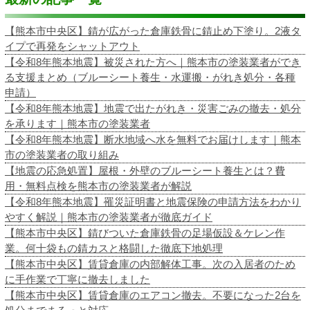
【熊本市中央区】錆が広がった倉庫鉄骨に錆止め下塗り。2液タ
イプで再発をシャットアウト
【令和8年熊本地震】被災された方へ｜熊本市の塗装業者ができ
る支援まとめ（ブルーシート養生・水運搬・がれき処分・各種
申請）
【令和8年熊本地震】地震で出たがれき・災害ごみの撤去・処分
を承ります｜熊本市の塗装業者
【令和8年熊本地震】断水地域へ水を無料でお届けします｜熊本
市の塗装業者の取り組み
【地震の応急処置】屋根・外壁のブルーシート養生とは？費
用・無料点検を熊本市の塗装業者が解説
【令和8年熊本地震】罹災証明書と地震保険の申請方法をわかり
やすく解説｜熊本市の塗装業者が徹底ガイド
【熊本市中央区】錆びついた倉庫鉄骨の足場仮設＆ケレン作
業。何十袋もの錆カスと格闘した徹底下地処理
【熊本市中央区】賃貸倉庫の内部解体工事。次の入居者のため
に手作業で丁寧に撤去しました
【熊本市中央区】賃貸倉庫のエアコン撤去。不要になった2台を