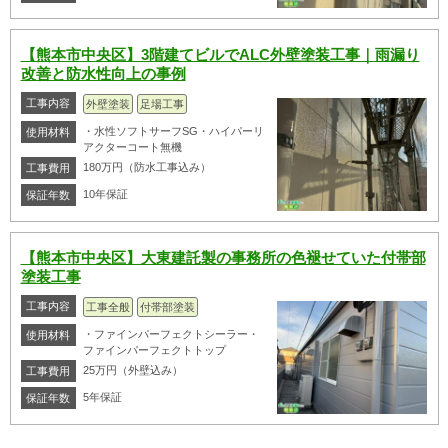
【熊本市中央区】3階建てビルでALC外壁塗装工事｜雨漏り
改善と防水性向上の事例
工事内容
外壁塗装
足場工事
・水性ソフトサーフSG・ハイパーリ
使用材料
アクターコート無機
180万円（防水工事込み）
工事費用
10年保証
保証年数
【熊本市中央区】大東建託製の事務所の色褪せていた付帯部
塗装工事
工事内容
工事全般
付帯部塗装
・ファインパーフェクトシーラー・
使用材料
ファインパーフェクトトップ
25万円（外壁込み）
工事費用
5年保証
保証年数