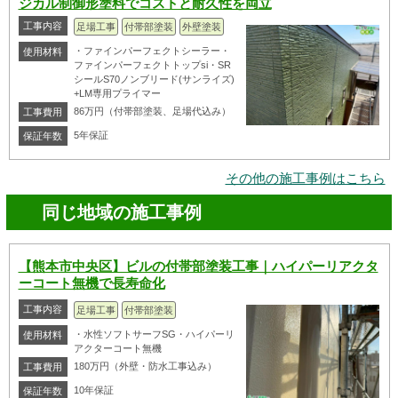
ジカル制御形塗料でコストと耐久性を両立
工事内容
足場工事
付帯部塗装
外壁塗装
・ファインパーフェクトシーラー・
使用材料
ファインパーフェクトトップsi・SR
シールS70ノンブリード(サンライズ)
+LM専用プライマー
86万円（付帯部塗装、足場代込み）
工事費用
5年保証
保証年数
その他の施工事例はこちら
同じ地域の施工事例
【熊本市中央区】ビルの付帯部塗装工事｜ハイパーリアクタ
ーコート無機で長寿命化
工事内容
足場工事
付帯部塗装
・水性ソフトサーフSG・ハイパーリ
使用材料
アクターコート無機
180万円（外壁・防水工事込み）
工事費用
10年保証
保証年数