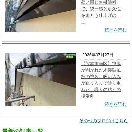
壁と同じ無機塗料
で、統一感と耐久性
をまとう仕上げの一
手
続きを読む
2026年07月27日
【熊本市南区】塗膜
が剥がれた木製破風
板の塗装。吸い込み
が止まるまで塗り重
ねた、職人の粘りの
復活劇
続きを読む
その他のブログはこちら
最新の記事一覧